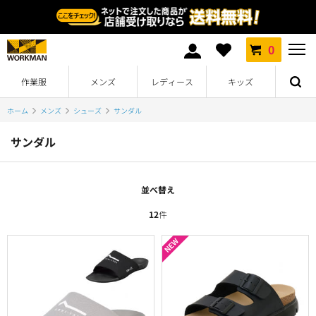
0
作業服
メンズ
レディース
キッズ
ホーム
メンズ
シューズ
サンダル
サンダル
並べ替え
12
件