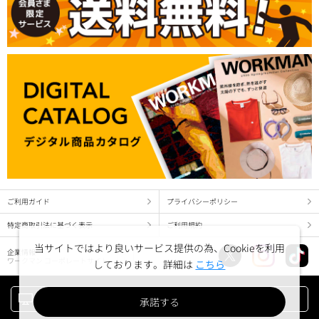
ご利用ガイド
プライバシーポリシー
特定商取引法に基づく表示
ご利用規約
当サイトではより良いサービス提供の為、Cookieを利用
企業情報
ワークマン コーポレートサイト
しております。詳細は
こちら
PC版でみる
承諾する