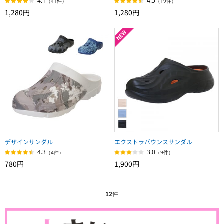
4.1
4.5
（41件）
（19件）
1,280円
1,280円
デザインサンダル
エクストラバウンスサンダル
4.3
3.0
（4件）
（9件）
780円
1,900円
12
件