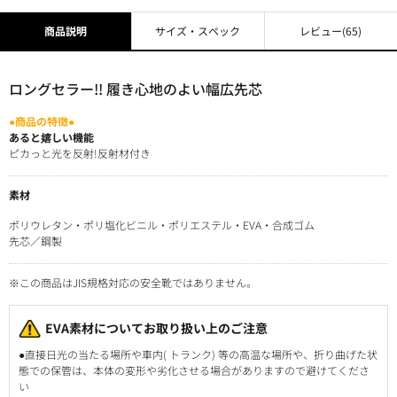
商品説明
サイズ・スペック
レビュー
(65)
ロングセラー!! 履き心地のよい幅広先芯
●商品の特徴●
あると嬉しい機能
ピカっと光を反射!反射材付き
素材
ポリウレタン・ポリ塩化ビニル・ポリエステル・EVA・合成ゴム
先芯／鋼製
※この商品はJIS規格対応の安全靴ではありません。
EVA素材についてお取り扱い上のご注意
●直接日光の当たる場所や車内( トランク) 等の高温な場所や、折り曲げた状
態での保管は、本体の変形や劣化させる場合がありますので避けてくださ
い