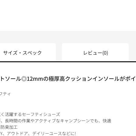
サイズ・スペック
レビュー
(0)
トソール◎12mmの極厚高クッションインソールがポ
フティ
広く活躍するセーフティシューズ
が、長時間の作業やアクティブなキャンプシーンでも、快適
菌防臭加工
IY、アウトドア、デイリーユースなどに!