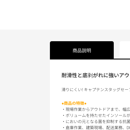
商品説明
耐滑性と底剥がれに強いアウ
滑りにくい! キャプテンスタッグセー
●商品の特徴●
・現場作業からアウトドアまで、幅
・ボリュームを持たせたインソール
・においの元となる菌を抑制する抗
・倉庫作業、建築現場、配送業務、D