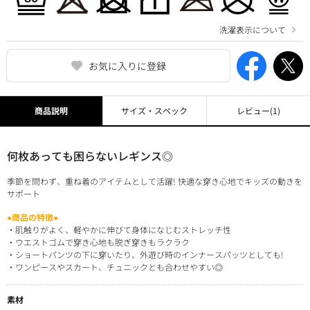
洗濯表示について
お気に入りに登録
商品説明
サイズ・スペック
レビュー
(1)
何枚あっても困らないレギンス◎
季節を問わず、重ね着のアイテムとして活躍! 快適な穿き心地でキッズの動きを
サポート
●商品の特徴●
・肌触りがよく、軽やかに伸びて身体になじむストレッチ性
・ウエストゴムで穿き心地も脱ぎ穿きもラクラク
・ショートパンツの下に穿いたり、外遊び時のインナースパッツとしても!
・ワンピースやスカート、チュニックとも合わせやすい◎
素材