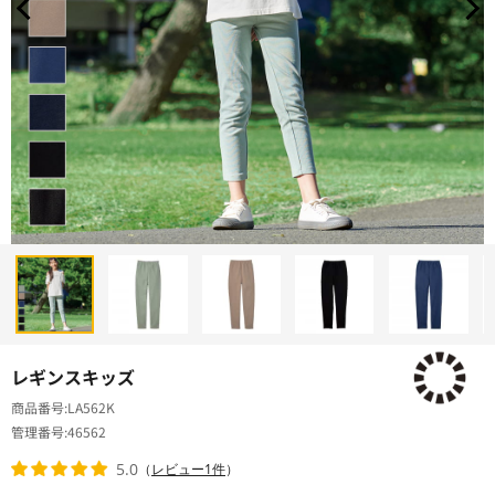
レギンスキッズ
商品番号
LA562K
管理番号
46562
5.0
（
レビュー1件
）