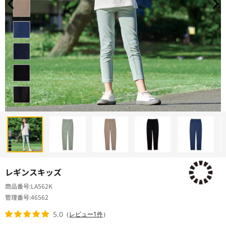
レギンスキッズ
商品番号
LA562K
管理番号
46562
5.0
（
レビュー1件
）