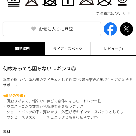
洗濯表示について
お気に入りに登録
商品説明
サイズ・スペック
レビュー
(1)
何枚あっても困らないレギンス◎
季節を問わず、重ね着のアイテムとして活躍! 快適な穿き心地でキッズの動きを
サポート
●商品の特徴●
・肌触りがよく、軽やかに伸びて身体になじむストレッチ性
・ウエストゴムで穿き心地も脱ぎ穿きもラクラク
・ショートパンツの下に穿いたり、外遊び時のインナースパッツとしても!
・ワンピースやスカート、チュニックとも合わせやすい◎
素材