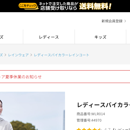
新規会員登録
ズ
レディース
キッズ
ズ
レインウェア
レディースバイカラーレインコート
ストア夏季休業のお知らせ
レディースバイカラ
商品番号
WLR014
管理番号
44970
（
4.7
レビュー3