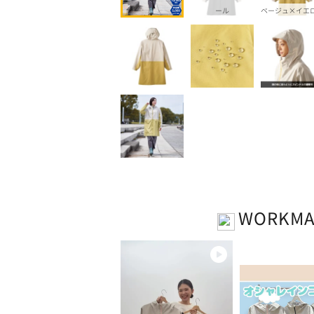
ール
ベージュ×イエ
WORKM