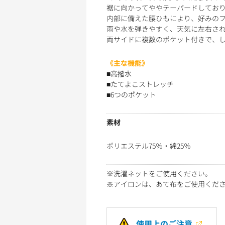
裾に向かってややテーパードしており
内部に備えた腰ひもにより、好みの
雨や水を弾きやすく、天気に左右さ
両サイドに複数のポケット付きで、
《主な機能》
■高撥水
■たてよこストレッチ
■6つのポケット
素材
ポリエステル75％・綿25％
※洗濯ネットをご使用ください。
※アイロンは、あて布をご使用くだ
使用上のご注意