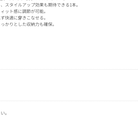
、スタイルアップ効果も期待できる1本。
フィット感に調節が可能。
れず快適に穿きこなせる。
しっかりとした収納力も確保。
さい。