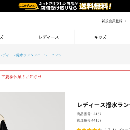
新規会員登録
ズ
レディース
キッズ
レディース撥水ランタンイージーパンツ
ストア夏季休業のお知らせ
レディース撥水ラン
商品番号
LA157
管理番号
44157
（
4.3
レビュー2