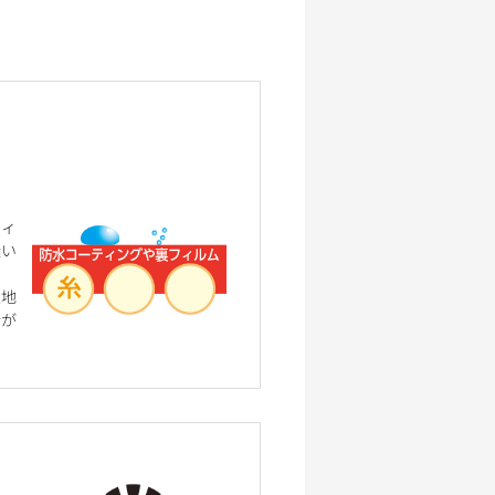
フィ
縫い
生地
合が