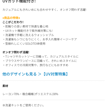
UVカット機能付き!
カジュアルにもきれいめにも合わせやすく、オンオフ問わず活躍!
●商品の特徴●
ここがこだわり!
・肌触りの良い素材で快適な着心地
・UVカット機能付きで紫外線対策にも!
・洗濯機で手軽に洗えるウォッシャブル
・洗濯後もシワになりにくく、お手入れ簡単イージーケア
・型崩れしにくいSOLOTEX®使用
オンオフ問わず活躍!
・Tシャツやカットソーに羽織って、カジュアルスタイルに
・ブラウスやワンピースに羽織って、きれいめスタイルに
・オフィスでの冷房対策や、旅行などにもおすすめ
他のデザインも見る ＞【UV対策特集】
素材
レーヨン70%・複合繊維(ポリエステル)30%
※洗濯ネットをご使用ください。