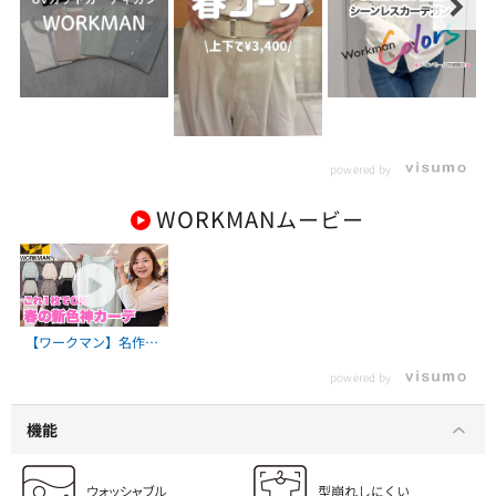
powered by
WORKMAN
ムービー
【ワークマン】名作カ
ーデに新色きた。これ
powered by
1枚で全部いける
機能