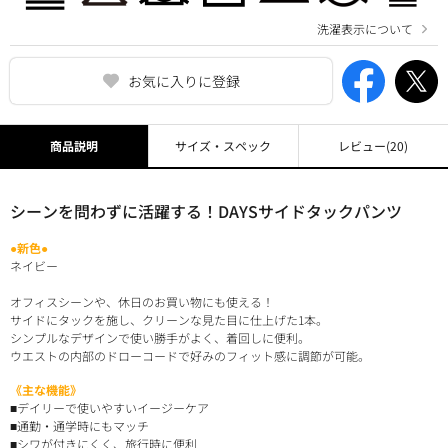
洗濯表示について
お気に入りに登録
商品説明
サイズ・スペック
レビュー
(20)
シーンを問わずに活躍する！DAYSサイドタックパンツ
●新色●
ネイビー
オフィスシーンや、休日のお買い物にも使える！
サイドにタックを施し、クリーンな見た目に仕上げた1本。
シンプルなデザインで使い勝手がよく、着回しに便利。
ウエストの内部のドローコードで好みのフィット感に調節が可能。
《主な機能》
■デイリーで使いやすいイージーケア
■通勤・通学時にもマッチ
■シワが付きにくく、旅行時に便利