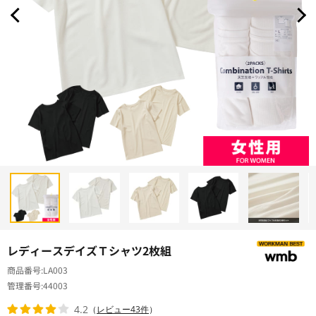
レディースデイズＴシャツ2枚組
商品番号
LA003
管理番号
44003
4.2
（
レビュー43件
）