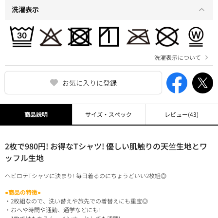
洗濯表示
洗濯表示について
お気に入りに登録
商品説明
サイズ・スペック
レビュー
(43)
2枚で980円! お得なTシャツ! 優しい肌触りの天竺生地とワ
ッフル生地
ヘビロテTシャツに決まり! 毎日着るのにちょうどいい2枚組◎
●商品の特徴●
・2枚組なので、洗い替えや旅先での着替えにも重宝◎
・おへや時間や通勤、通学などにも!