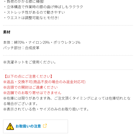
・負荷のかかる膝に補強!
・立体構造で作業時の膝の曲げ伸ばしもラクラク
・ストレッチ性があるので動きやすい
・ウエストは調整可能なヒモ付き!
素材
本体：綿70%・ナイロン29%・ポリウレタン1%
パッチ部分：合成皮革
※洗濯ネットをご使用ください。
【以下の点にご注意ください】
※返品・交換不可(商品不良の場合のみ返金対応可)
※店頭での開封はご遠慮ください
※店舗でのお取り寄せはできません
※在庫には限りがあります為、ご注文頂くタイミングによっては在庫切れとな
る場合がございます。
※表示されている色・サイズのみのお取り扱いです。
お取扱いの注意