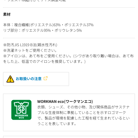
素材
本体：複合繊維(ポリエステル)63%・ポリエステル37%
リブ部分：ポリエステル95%・ポリウレタン5%
※防汚JIS L1919 B法(親水性汚れ)
※洗濯ネットをご使用ください。
※アイロンは、あて布をご使用ください。(シワがあり取り難い場合は、あて布
をした上、低温でのアイロンを推奨しています。)
お取扱いの注意
WORKMAN eco(ワークマンエコ)
衣類、シューズ、その他小物、及び関係商品がサステナ
ブルな生産体制に準拠していることを示すロゴマーク
で、製品が環境を配慮した工程を経て生まれているとい
うことを表しています。