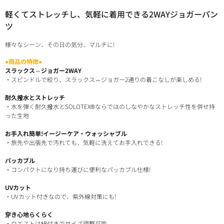
軽くてストレッチし、気軽に着用できる2WAYジョガーパン
ツ
様々なシーン、その日の気分、マルチに!
●商品の特徴●
スラックス⇔ジョガー2WAY
・スピンドルで絞り、スラックス⇔ジョガー2通りの着こなしが楽しめる!
耐久撥水とストレッチ
・水を弾く耐久撥水とSOLOTEX®ならではのしなやかなストレッチ性を併せ持
った生地
お手入れ簡単!イージーケア・ウォッシャブル
・旅先や出張先で汚れても、気軽に洗えてお手入れできる!
パッカブル
・コンパクトになり持ち運びに便利なパッカブル仕様!
UVカット
・UVカット付きなので、紫外線対策にも!
穿き心地らくらく
・ウエストは紐付きでサイズ調整可能