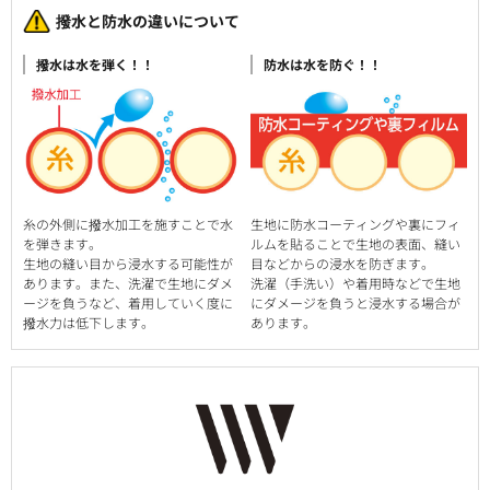
撥水と防水の違いについて
撥水は水を弾く！！
防水は水を防ぐ！！
糸の外側に撥水加工を施すことで水
生地に防水コーティングや裏にフィ
を弾きます。
ルムを貼ることで生地の表面、縫い
生地の縫い目から浸水する可能性が
目などからの浸水を防ぎます。
あります。また、洗濯で生地にダメ
洗濯（手洗い）や着用時などで生地
ージを負うなど、着用していく度に
にダメージを負うと浸水する場合が
撥水力は低下します。
あります。