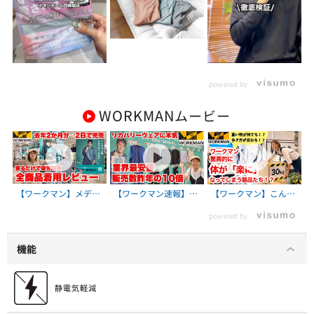
powered by
WORKMAN
ムービー
【ワークマン】メディ
【ワークマン速報】メ
【ワークマン】こんな
ヒールが爆売れ中！全
ディヒール・リカバリ
画期的な製品があった
powered by
商品ガチ着用レビュー/
ーウェアが業界最安値
とは！？つらい状況を
着心地＆サイズ感も解
で200万着販売開始！
楽にするアイテム勢揃
説
ワークマン2025秋冬展
い
機能
示会