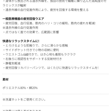
・身体から放出される遠赤外線を、独自の技術で繊維に練り込んだ高純度のセ
ラミックスが輻射
・遠赤外線の血行促進作用により、疲労を回復する環境を整える
一般医療機器の疲労回復ウエア
・疲労回復、血行促進、筋肉のハリ・コリの緩和、筋肉の疲れを軽減!
※遠赤外線の血行促進作用
・点ではなく面での効果で、広範囲に影響
快適なリラックスタイムに!
・とろけるような肌触りで、さらに滑らかな感触
・サイドポケット付きで小物の収納に便利
・ウエストゴム&紐付きで、はき心地も着脱もラクラク
・右後ろに視認性をサポートする反射材付き
・静電気軽減
・疲労回復リカバリーパンツで、はくたびに快適なリラックスタイムを!
素材
ポリエステル80%・綿20%
※洗濯ネットをご使用ください。
※効果には個人差があります