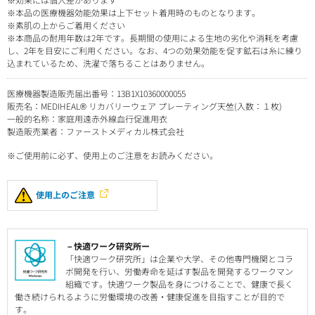
※本品の医療機器効能効果は上下セット着用時のものとなります。
※素肌の上からご着用ください
※本商品の耐用年数は2年です。長期間の使用による生地の劣化や消耗を考慮
し、2年を目安にご利用ください。なお、4つの効果効能を促す鉱石は糸に練り
込まれているため、洗濯で落ちることはありません。
医療機器製造販売届出番号：13B1X10360000055
販売名：MEDIHEAL® リカバリーウェア プレーティング天竺(入数：１枚)
一般的名称：家庭用遠赤外線血行促進用衣
製造販売業者：ファーストメディカル株式会社
※ご使用前に必ず、使用上のご注意をお読みください。
使用上のご注意
－快適ワーク研究所ー
「快適ワーク研究所」は企業や大学、その他専門機関とコラ
ボ開発を行い、労働寿命を延ばす製品を開発するワークマン
組織です。快適ワーク製品を身につけることで、健康で長く
働き続けられるように労働環境の改善・健康促進を目指すことが目的で
す。