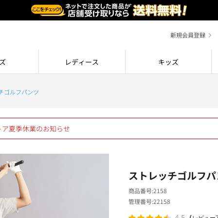
新規会員登録
ズ
レディース
キッズ
チゴルフパンツ
ストア夏季休業のお知らせ
ストレッチゴルフパ
商品番号
2158
管理番号
22158
（
4.5
レビュー7