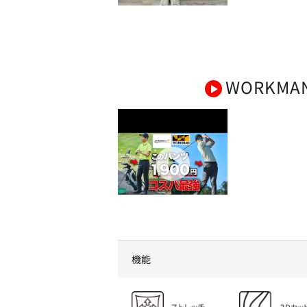
WORKMA
【これは使える!!】衝撃的な
コスパを実現した2023年ワ
ークマンゴルフの全商品を
すべて紹介します！（パン
ツ編）
機能