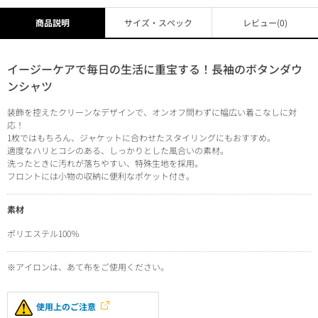
商品説明
サイズ・スペック
レビュー
(0)
イージーケアで毎日の生活に重宝する！長袖のボタンダウ
ンシャツ
装飾を控えたクリーンなデザインで、オンオフ問わずに幅広い着こなしに対
応！
1枚ではもちろん、ジャケットに合わせたスタイリングにもおすすめ。
適度なハリとコシのある、しっかりとした風合いの素材。
洗ったときに汚れが落ちやすい、特殊生地を採用。
フロントには小物の収納に便利なポケット付き。
素材
ポリエステル100％
※アイロンは、あて布をご使用ください。
使用上のご注意