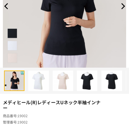
メディヒール(R)レディースUネック半袖インナ
ー
商品番号
19002
管理番号
19002