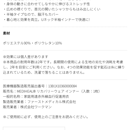
・身体の動きに合わせてしなやかに伸びるストレッチ性
・広めの襟ぐりで、首元の開いたシャツからもはみ出しにくい
・半袖タイプなので、脇汗もカバー
・着心地と効果を両立。Uネック半袖インナーで快適に!
素材
ポリエステル90％・ポリウレタン10％
※効果には個人差があります
※本商品の耐用年数は2年です。長期間の使用による生地の劣化や消耗を考慮
し、2年を目安にご利用ください。なお、4つの効果効能を促す鉱石は糸に練り
込まれているため、洗濯で落ちることはありません。
医療機器製造販売届出番号：13B1X10360000084
販売名：MEDIHEAL® リカバリーウェア インナー（入数：1枚）
一般的名称：家庭用遠赤外線血行促進用衣
製造販売業者：ファーストメディカル株式会社
販売業者：株式会社ワークマン
※ご使用前に必ず、使用上のご注意をお読みください。