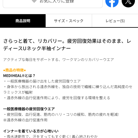
お気に入りに登録
商品説明
サイズ・スペック
レビュー
(5)
さらっと着て、リカバリー。疲労回復効果はそのまま、レ
ディースUネック半袖インナー
アクティブな毎日をサポートする、ワークマンのリカバリーウエア
●商品の特徴●
MEDIHEAL®とは？
・一般医療機器の届け出をした疲労回復ウエア
・身体から放出される遠赤外線を、独自の技術で繊維に練り込んだ高純度のセ
ラミックスが輻射
・遠赤外線の血行促進作用により、疲労を回復する環境を整える
一般医療機器の疲労回復ウエア
・疲労回復、血行促進、筋肉のハリ・コリの緩和、筋肉の疲れを軽減!
※遠赤外線の血行促進作用
インナーを着ている方が心地いい
・吸水速乾性で、汗をすってもすぐ乾く! 着心地さわやか