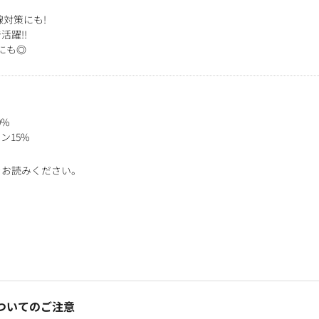
線対策にも!
躍!!
にも◎
0%
ン15%
をお読みください。
ついてのご注意