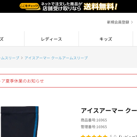
新規会員登録
ズ
レディース
キッズ
ームスリーブ
アイスアーマー クールアームスリーブ
ストア夏季休業のお知らせ
アイスアーマー ク
商品番号
16965
管理番号
16965
（
5.0
レビュー