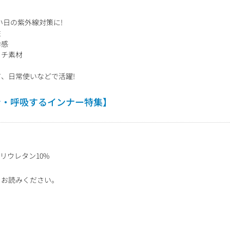
い日の紫外線対策に!
性
冷感
ッチ素材
、日常使いなどで活躍!
ン・呼吸するインナー特集】
リウレタン10%
をお読みください。