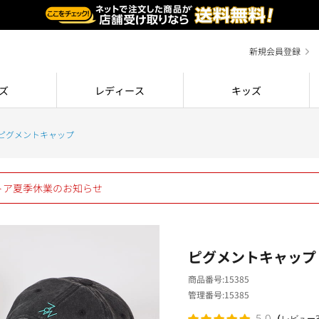
新規会員登録
ズ
レディース
キッズ
ピグメントキャップ
ストア夏季休業のお知らせ
ピグメントキャップ
商品番号
15385
管理番号
15385
（
5.0
レビュー