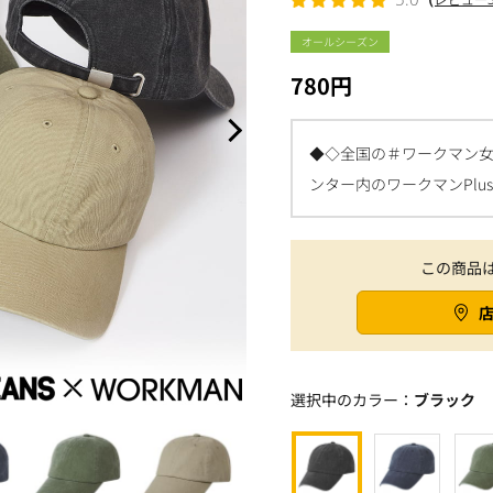
オールシーズン
780円
◆◇全国の＃ワークマン女子
ンター内のワークマンPlu
この商品
選択中のカラー：
ブラック