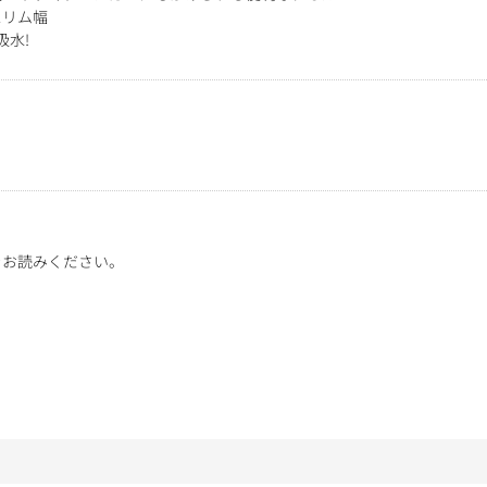
スリム幅
吸水!
をお読みください。