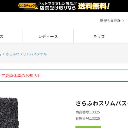
新規会員登録
ズ
レディース
キッズ
品
さらふわスリムバスタオル
ストア夏季休業のお知らせ
さらふわスリムバス
商品番号
13325
管理番号
13325