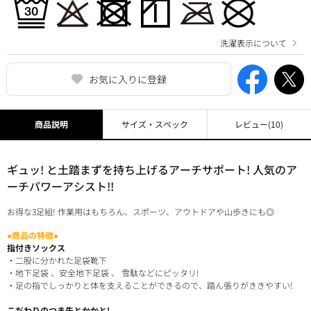
洗濯表示について
お気に入りに登録
商品説明
サイズ・スペック
レビュー
(10)
ギュッ! と土踏まずを持ち上げるアーチサポート! 人気のア
ーチパワーアシスト!!
お得な3足組! 作業用はもちろん、スポーツ、アウトドアや山歩きにも◎
●商品の特徴●
指付きソックス
・二股に分かれた足袋靴下
・地下足袋 、安全地下足袋 、 雪駄などにピッタリ!
・足の指でしっかりと体を支えることができるので、踏ん張りがききやすい!
こだわりのつま先とかかと!