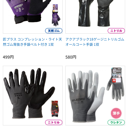
匠プラス コンプレッション・ライト天
アクアブラック18ゲージニトリルゴム
然ゴム背抜き手袋ベルト付き 1双
オールコート手袋 1双
499円
580円