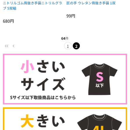
ニトリルゴム背抜き手袋ニトリルグラ
匠の手 ウレタン背抜き手袋 1双
ブ 5双組
99円
680円
64
件
1
2