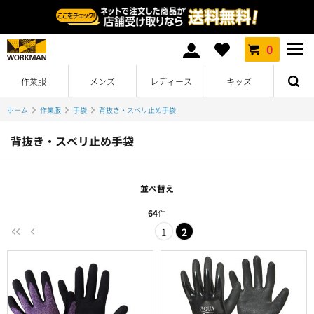
0
作業服
メンズ
レディース
キッズ
ホーム
作業服
手袋
背抜き・スベリ止め手袋
背抜き・スベリ止め手袋
並べ替え
64
件
1
2