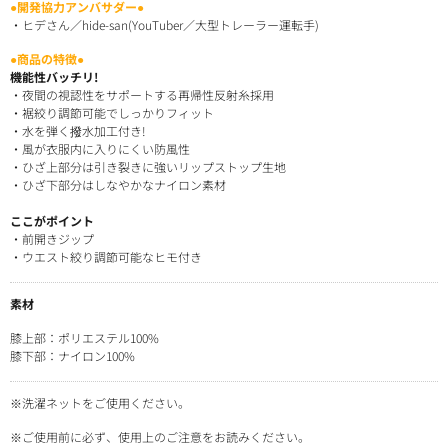
●開発協力アンバサダー●
・ヒデさん／hide-san(YouTuber／大型トレーラー運転手)
●商品の特徴●
機能性バッチリ!
・夜間の視認性をサポートする再帰性反射糸採用
・裾絞り調節可能でしっかりフィット
・水を弾く撥水加工付き!
・風が衣服内に入りにくい防風性
・ひざ上部分は引き裂きに強いリップストップ生地
・ひざ下部分はしなやかなナイロン素材
ここがポイント
・前開きジップ
・ウエスト絞り調節可能なヒモ付き
素材
膝上部：ポリエステル100%
膝下部：ナイロン100%
※洗濯ネットをご使用ください。
※ご使用前に必ず、使用上のご注意をお読みください。