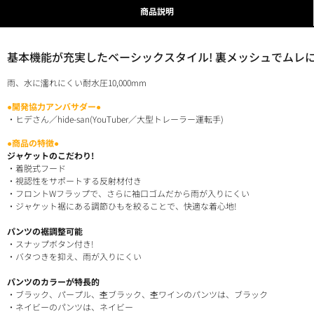
商品説明
基本機能が充実したベーシックスタイル! 裏メッシュでムレに
雨、水に濡れにくい耐水圧10,000mm
●開発協力アンバサダー●
・ヒデさん／hide-san(YouTuber／大型トレーラー運転手)
●商品の特徴●
ジャケットのこだわり!
・着脱式フード
・視認性をサポートする反射材付き
・フロントWフラップで、さらに袖口ゴムだから雨が入りにくい
・ジャケット裾にある調節ひもを絞ることで、快適な着心地!
パンツの裾調整可能
・スナップボタン付き!
・バタつきを抑え、雨が入りにくい
パンツのカラーが特長的
・ブラック、パープル、杢ブラック、杢ワインのパンツは、ブラック
・ネイビーのパンツは、ネイビー