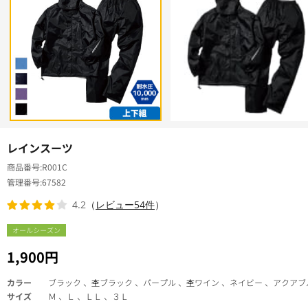
レインスーツ
商品番号
R001C
管理番号
67582
4.2
（
レビュー54件
）
オールシーズン
1,900円
カラー
ブラック 、杢ブラック 、パープル 、杢ワイン 、ネイビー 、アクアブ
サイズ
Ｍ 、Ｌ 、ＬＬ 、３Ｌ