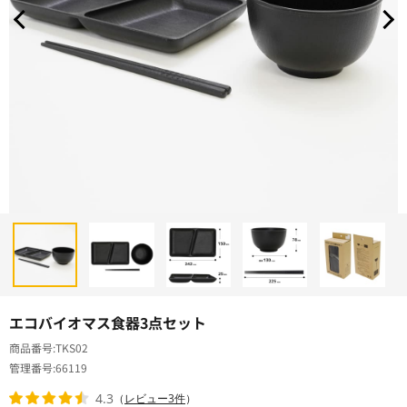
エコバイオマス食器3点セット
商品番号
TKS02
管理番号
66119
4.3
（
レビュー3件
）