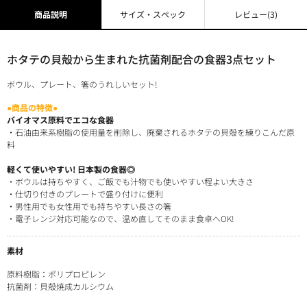
商品説明
サイズ・スペック
レビュー
(3)
ホタテの貝殻から生まれた抗菌剤配合の食器3点セット
ボウル、プレート、箸のうれしいセット!
●商品の特徴●
バイオマス原料でエコな食器
・石油由来系樹脂の使用量を削除し、廃棄されるホタテの貝殻を練りこんだ原
料
軽くて使いやすい! 日本製の食器◎
・ボウルは持ちやすく、ご飯でも汁物でも使いやすい程よい大きさ
・仕切り付きのプレートで盛り付けに便利
・男性用でも女性用でも持ちやすい長さの箸
・電子レンジ対応可能なので、温め直してそのまま食卓へOK!
素材
原料樹脂：ポリプロピレン
抗菌剤：貝殻焼成カルシウム