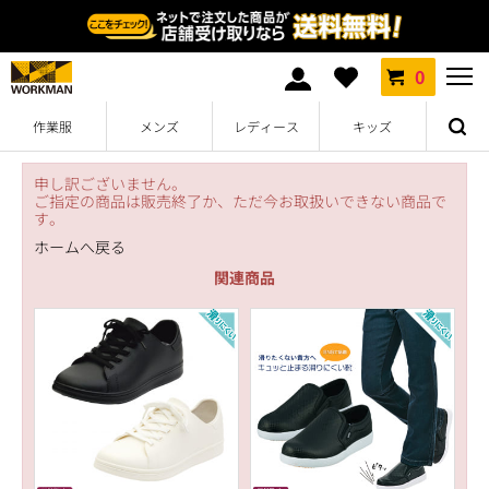
0
作業服
メンズ
レディース
キッズ
申し訳ございません。
ご指定の商品は販売終了か、ただ今お取扱いできない商品で
す。
ホームへ戻る
関連商品