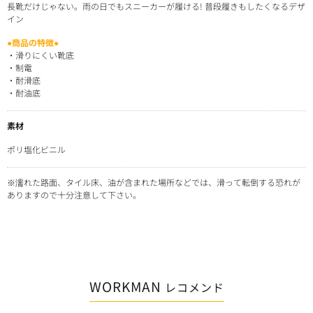
長靴だけじゃない。雨の日でもスニーカーが履ける! 普段履きもしたくなるデザ
イン
●商品の特徴●
・滑りにくい靴底
・制電
・耐滑底
・耐油底
素材
ポリ塩化ビニル
※濡れた路面、タイル床、油が含まれた場所などでは、滑って転倒する恐れが
ありますので十分注意して下さい。
WORKMAN
レコメンド