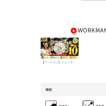
WORKMA
【ワークマン】シューズ売
上ランキングTOP10！5月・
6月本当に売れた靴はコレ！
機能