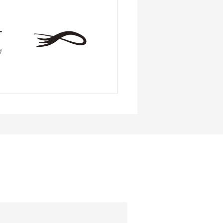
ー
ブ
、