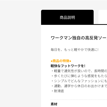
商品説明
ワークマン独自の高反発ソールB
毎日を、もっと軽やかで快適に!
●商品の特徴●
軽快なフットワークを!
・軽量で通気性が良いので、長時間の
・歩くたびに弾むような感覚をもた
・シンプルでどんなファッションに
・通勤、通学から休日のお出かけま
・耐滑底
素材