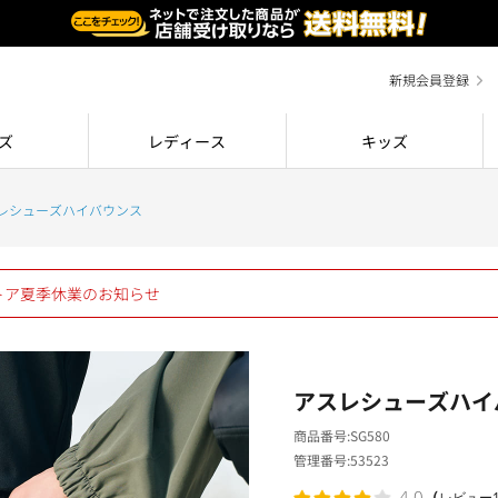
新規会員登録
ズ
レディース
キッズ
レシューズハイバウンス
ストア夏季休業のお知らせ
アスレシューズハイ
商品番号
SG580
管理番号
53523
（
4.0
レビュー1