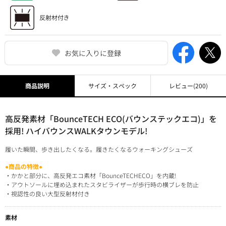
お気に入りに登録
商品説明
サイズ・スペック
レビュー
(200)
高反発素材「BounceTECH ECO(バウンステックエコ)」を
採用! ハイバウンスWALKタウンモデル!
履いた瞬間、歩き出したくなる。履きたくなるウォーキングシューズ
●商品の特徴●
・かかと部分に、高反発エコ素材「BounceTECHECO」を内蔵!
・アウトソールに埋め込まれたスタビライザーが歩行時の横ブレを防止
・視認性の良い大型反射材付き
素材