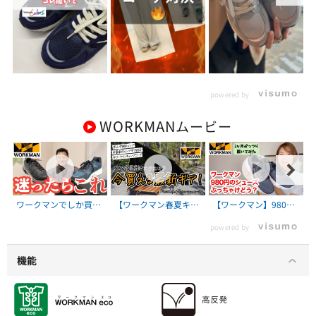
powered by
WORKMAN
ムービー
ワークマンでしか買え
【ワークマン春夏キャ
【ワークマン】980円
ないシューズがスゴか
ンプギア】キャンプ・
のシューズって実際ど
powered by
ったので紹介します！
アンド・キャビンズ山
うなの？2か月履いて
#PR
中湖で開催されたワー
検証してみた
クマンキャンプに参加
機能
しました！！