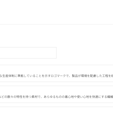
な生産体制に準拠していることを示すロゴマークで、製品が環境を配慮した工程を
態回復などの数々の特性を持つ素材で、あらゆるものの着心地や使い心地を快適にする繊