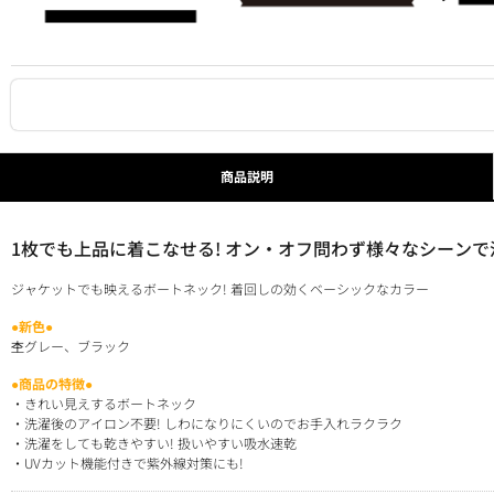
商品説明
1枚でも上品に着こなせる! オン・オフ問わず様々なシーンで
ジャケットでも映えるボートネック! 着回しの効くベーシックなカラー
●新色●
杢グレー、ブラック
●商品の特徴●
・きれい見えするボートネック
・洗濯後のアイロン不要! しわになりにくいのでお手入れラクラク
・洗濯をしても乾きやすい! 扱いやすい吸水速乾
・UVカット機能付きで紫外線対策にも!