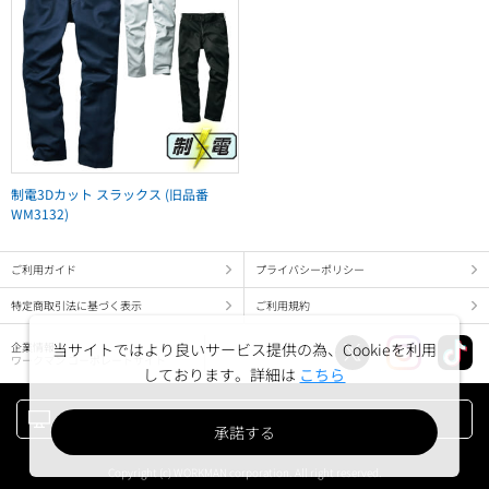
制電3Dカット スラックス (旧品番
WM3132)
ご利用ガイド
プライバシーポリシー
特定商取引法に基づく表示
ご利用規約
当サイトではより良いサービス提供の為、Cookieを利用
企業情報
ワークマン コーポレートサイト
しております。詳細は
こちら
PC版でみる
承諾する
Copyright (c) WORKMAN corporation. All right reserved.