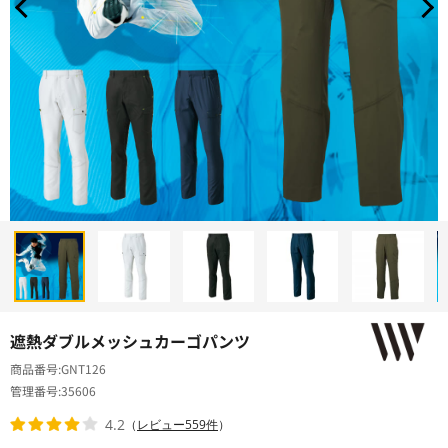
遮熱ダブルメッシュカーゴパンツ
商品番号
GNT126
管理番号
35606
4.2
（
レビュー559件
）