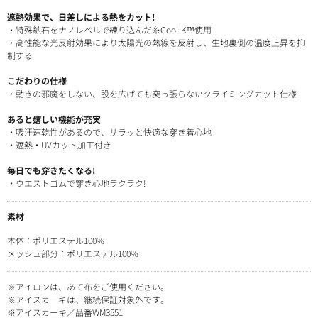
遮熱効果で、日差しによる熱をカット!
・特殊鉱石をナノレベルで練り込んだ糸Cool-K™使用
・高性能な光反射効果により太陽光の熱線を反射し、生地裏側の温度上昇を抑
制する
こだわりの仕様
・動きの邪魔をしない、股を広げても突っ張らないクライミングカット仕様
あると嬉しい機能が充実
・吸汗速乾性があるので、サラッと快適な穿き着心地
・遮熱・UVカット加工付き
毎日でも穿きたくなる!
・ウエストゴムで穿き心地ラクラク!
素材
本体：ポリエステル100%
メッシュ部分：ポリエステル100%
※アイロンは、あて布をご使用ください。
※アイスカーキは、継続保証対象外です。
※アイスカーキ／品番WM3551