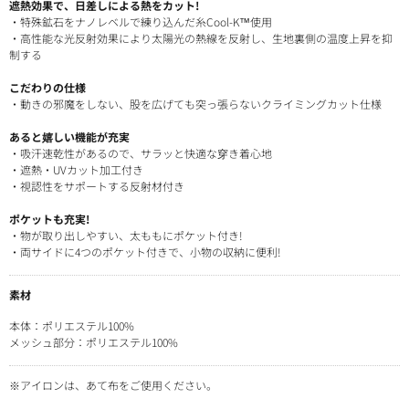
遮熱効果で、日差しによる熱をカット!
・特殊鉱石をナノレベルで練り込んだ糸Cool-K™使用
・高性能な光反射効果により太陽光の熱線を反射し、生地裏側の温度上昇を抑
制する
こだわりの仕様
・動きの邪魔をしない、股を広げても突っ張らないクライミングカット仕様
あると嬉しい機能が充実
・吸汗速乾性があるので、サラッと快適な穿き着心地
・遮熱・UVカット加工付き
・視認性をサポートする反射材付き
ポケットも充実!
・物が取り出しやすい、太ももにポケット付き!
・両サイドに4つのポケット付きで、小物の収納に便利!
素材
本体：ポリエステル100%
メッシュ部分：ポリエステル100%
※アイロンは、あて布をご使用ください。