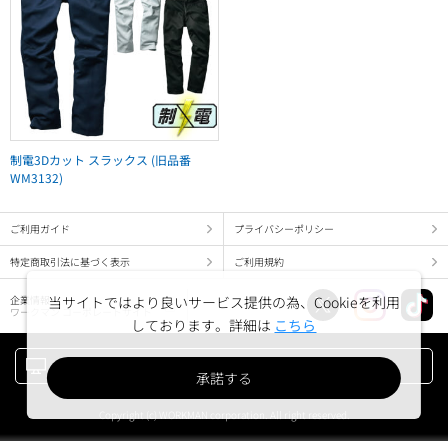
制電3Dカット スラックス (旧品番
WM3132)
ご利用ガイド
プライバシーポリシー
特定商取引法に基づく表示
ご利用規約
当サイトではより良いサービス提供の為、Cookieを利用
企業情報
ワークマン コーポレートサイト
しております。詳細は
こちら
PC版でみる
承諾する
Copyright (c) WORKMAN corporation. All right reserved.