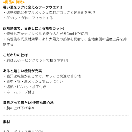
●商品の特徴●
暑い夏をラクに変えるワークウエア!!
・遮熱機能とダブルメッシュ素材が涼しさと軽量化を実現
・3Dカットが体にフィットする
遮熱効果で、日差しによる熱をカット!
・特殊鉱石をナノレベルで練り込んだ糸Cool-K™使用
・高性能な光反射効果により太陽光の熱線を反射し、生地裏側の温度上昇を抑
制する
こだわりの仕様
・肩は3Dムービングカットで動きやすい!!
あると嬉しい機能が充実
・吸汗速乾性があるので、サラッと快適な着心地
・背中・襟・肩メッシュでムレにくい
・遮熱・UVカット加工付き
・ネームループ付き
毎日だって着たい!快適な着心地
・腕の上げ下げ楽々
素材
本体：ポリエステル100%