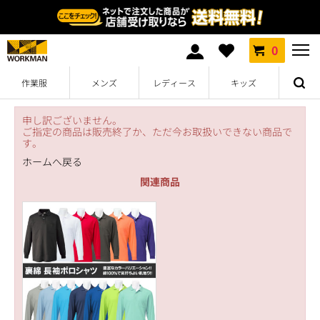
0
作業服
メンズ
レディース
キッズ
申し訳ございません。
ご指定の商品は販売終了か、ただ今お取扱いできない商品で
す。
ホームへ戻る
関連商品