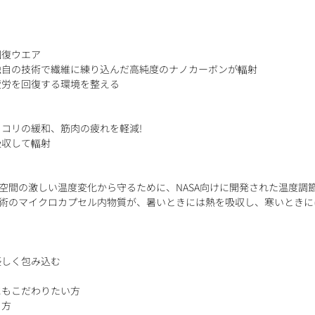
回復ウエア
独自の技術で繊維に練り込んだ高純度のナノカーボンが輻射
疲労を回復する環境を整える
コリの緩和、筋肉の疲れを軽減!
吸収して輻射
空間の激しい温度変化から守るために、NASA向けに開発された温度調
技術のマイクロカプセル内物質が、暑いときには熱を吸収し、寒いときに
優しく包み込む
にもこだわりたい方
る方