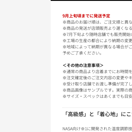
9月上旬頃までに発送予定
※商品のお届け順は、ご注文順と異
※商品の発送が店頭販売より遅くな
※7月下旬より随時店舗でも販売開始
※工場の生産の都合により納期の変
※地域によって納期が異なる場合が
予めご了承ください。
＜その他の注意事項＞
※通常の商品より店着までにお時間
※注文確定後のご注文内容の変更や
※受け取り店舗でお渡し準備が完了
※商品画像はサンプルです。実際の
※サイズ・スペックはあくまでも目
「高級感」と「着心地」にこだ
NASA向け※1に開発された温度調節技