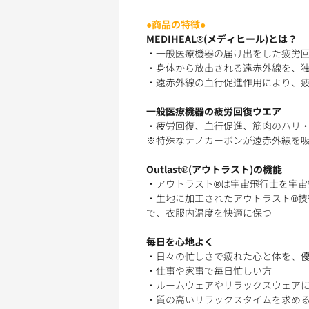
●商品の特徴●
MEDIHEAL®(メディヒール)とは？
・一般医療機器の届け出をした疲労
・身体から放出される遠赤外線を、
・遠赤外線の血行促進作用により、
一般医療機器の疲労回復ウエア
・疲労回復、血行促進、筋肉のハリ・
※特殊なナノカーボンが遠赤外線を
Outlast®(アウトラスト)の機能
・アウトラスト®は宇宙飛行士を宇宙
・生地に加工されたアウトラスト®
で、衣服内温度を快適に保つ
毎日を心地よく
・日々の忙しさで疲れた心と体を、
・仕事や家事で毎日忙しい方
・ルームウェアやリラックスウェア
・質の高いリラックスタイムを求め