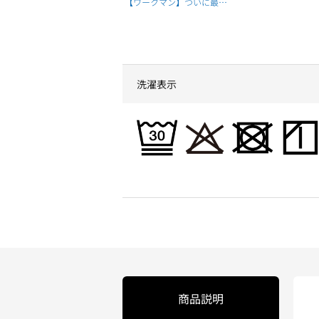
【ワークマン】ついに最高
級モデル誕生！新作メディ
ヒールCOSMOSを本音レビ
ュー
洗濯表示
商品説明