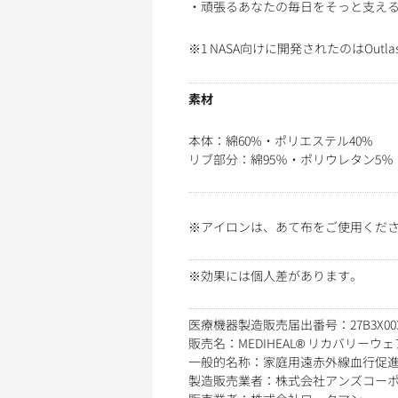
・頑張るあなたの毎日をそっと支え
※1 NASA向けに開発されたのはO
素材
本体：綿60%・ポリエステル40%
リブ部分：綿95％・ポリウレタン5％
※アイロンは、あて布をご使用くだ
※効果には個人差があります。
医療機器製造販売届出番号：27B3X00359
販売名：MEDIHEAL® リカバリーウェ
一般的名称：家庭用遠赤外線血行促
製造販売業者：株式会社アンズコー