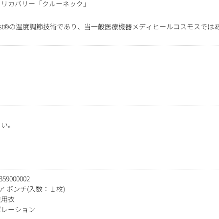
るリカバリー「クルーネック」
utlast®の温度調節技術であり、当一般医療機器メディヒールコスモスでは
さい。
000002
ア ポンチ(入数：１枚)
進用衣
ポレーション