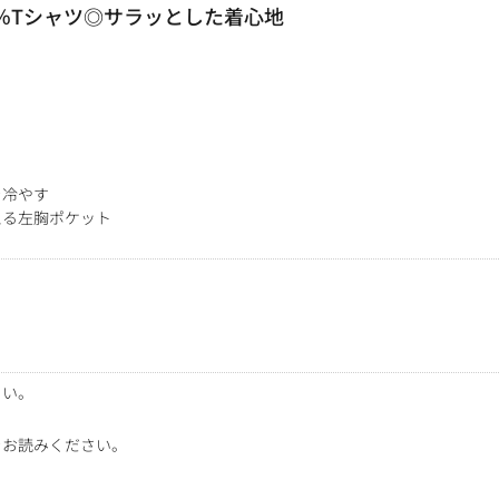
0％Tシャツ◎サラッとした着心地
を冷やす
える左胸ポケット
さい。
をお読みください。