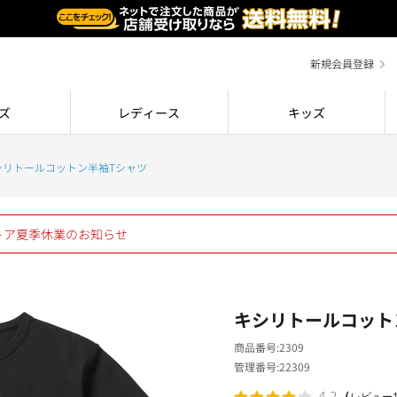
新規会員登録
ズ
レディース
キッズ
シリトールコットン半袖Tシャツ
ストア夏季休業のお知らせ
キシリトールコット
商品番号
2309
管理番号
22309
（
4.2
レビュー1