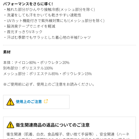
パフォーマンスをさらに導く!
・触れた部分がひんやり接触冷感(メッシュ部分を除く)
・洗濯をしても汗をかいても乾きやすい速乾性
・UVカット機能付きで紫外線対策にも!(メッシュ部分を除く)
・脇消臭テープでニオイを軽減
・首元すっきりVネック
・汗ばむ季節でもサラッとした着心地の半袖Tシャツ
素材
本体：ナイロン80%・ポリウレタン20%
別布部分：ポリエステル100%
メッシュ部分：ポリエステル85%・ポリウレタン15%
※ご使用前に必ず、使用上のご注意をお読みください。
使用上のご注意
衛生関連商品の返品についてのご注意
衛生関連（肌着、白衣、食品帽子、使い捨て手袋等）、安全関連（ハーネ