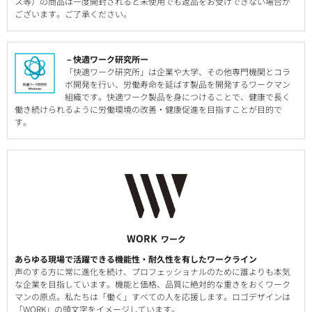
ス等）の商品は一度開封されると未使用でも返品をお受けできない場合が
ございます。ご了承ください。
－快適ワーク研究所ー
「快適ワーク研究所」は企業や大学、その他専門機関とコラ
ボ開発を行い、労働寿命を延ばす製品を開発するワークマン
組織です。快適ワーク製品を身につけることで、健康で長く
働き続けられるように労働環境の改善・健康促進を目指すことが目的で
す。
WORK
ワーク
あらゆる現場で活躍できる機能性・耐久性を有したワークライン
声のする方に常に進化を続け、プロフェッショナルのために誰よりも本気
な企業を目指しています。機能と価格、品質に絶対的な重きをおくワーク
マンの原点。私たちは「働く」すべての人を応援します。ロゴデザインは
「WORK」の頭文字をイメージしています。