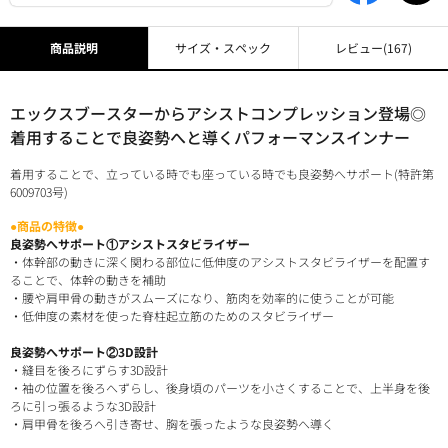
商品説明
サイズ・スペック
レビュー
(167)
エックスブースターからアシストコンプレッション登場◎
着用することで良姿勢へと導くパフォーマンスインナー
着用することで、立っている時でも座っている時でも良姿勢へサポート(特許第
6009703号)
●商品の特徴●
良姿勢へサポート①アシストスタビライザー
・体幹部の動きに深く関わる部位に低伸度のアシストスタビライザーを配置す
ることで、体幹の動きを補助
・腰や肩甲骨の動きがスムーズになり、筋肉を効率的に使うことが可能
・低伸度の素材を使った脊柱起立筋のためのスタビライザー
良姿勢へサポート②3D設計
・縫目を後ろにずらす3D設計
・袖の位置を後ろへずらし、後身頃のパーツを小さくすることで、上半身を後
ろに引っ張るような3D設計
・肩甲骨を後ろへ引き寄せ、胸を張ったような良姿勢へ導く