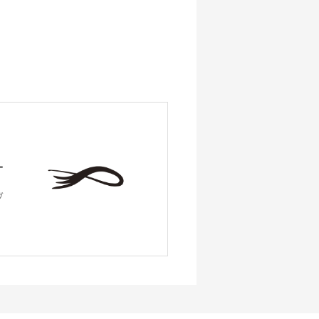
ー
ブ
、