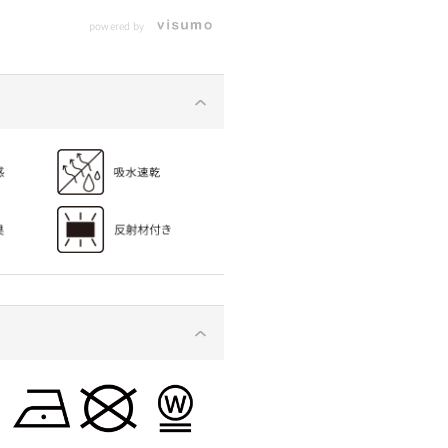
シャツ売上
対買うべき最強冷感アイテ
るTシャツ『氷撃冷感-10℃T
powered by
ム7選
シャツ』を徹底解説