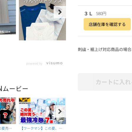
３Ｌ
580円
店舗在庫を確認する
刺繍・裾上げ対応商品の場合
powered by
カートに入れ
N
ムービー
の夏売れ
【ワークマン】この夏、絶
【ワークマン】一番売れて