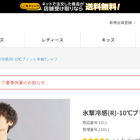
新規会員登録
ズ
レディース
キッズ
冷感(R)-10℃プリント半袖Tシャツ
ストア夏季休業のお知らせ
氷撃冷感(R)-10
商品番号
1811
管理番号
21811
（
4.4
レビュー1