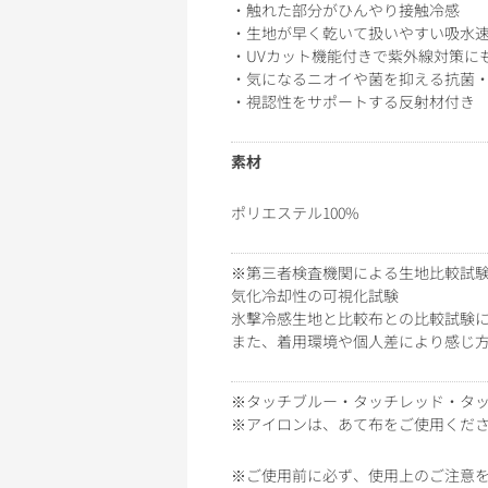
・触れた部分がひんやり接触冷感
・生地が早く乾いて扱いやすい吸水
・UVカット機能付きで紫外線対策にも
・気になるニオイや菌を抑える抗菌
・視認性をサポートする反射材付き
素材
ポリエステル100%
※第三者検査機関による生地比較試
気化冷却性の可視化試験
氷撃冷感生地と比較布との比較試験に
また、着用環境や個人差により感じ
※タッチブルー・タッチレッド・タッ
※アイロンは、あて布をご使用くだ
※ご使用前に必ず、使用上のご注意