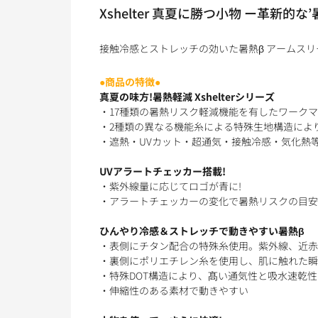
Xshelter 真夏に勝つ小物 ー革新的な
接触冷感とストレッチの効いた暑熱β アームスリ
●商品の特徴●
真夏の味方!暑熱軽減 Xshelterシリーズ
・17種類の暑熱リスク軽減機能を有したワーク
・2種類の異なる機能糸による特殊生地構造によ
・遮熱・UVカット・超通気・接触冷感・気化熱等
UVアラートチェッカー搭載!
・紫外線量に応じてロゴが青に!
・アラートチェッカーの変化で暑熱リスクの目安
ひんやり冷感＆ストレッチで動きやすい暑熱β
・表側にチタン配合の特殊糸使用。紫外線、近赤
・裏側にポリエチレン糸を使用し、肌に触れた瞬
・特殊DOT構造により、髙い通気性と吸水速乾
・伸縮性のある素材で動きやすい