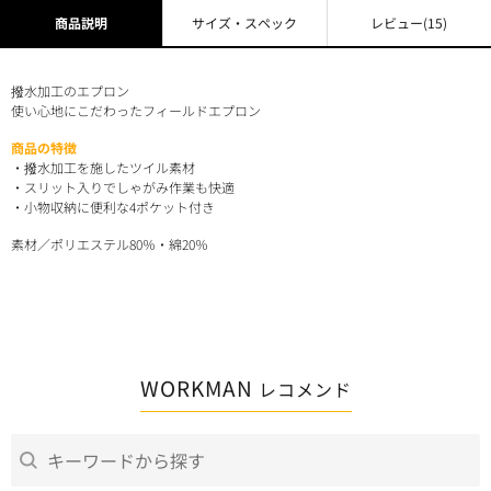
商品説明
サイズ・スペック
レビュー
(15)
撥水加工のエプロン
使い心地にこだわったフィールドエプロン
商品の特徴
・撥水加工を施したツイル素材
・スリット入りでしゃがみ作業も快適
・小物収納に便利な4ポケット付き
素材／ポリエステル80％・綿20％
WORKMAN
レコメンド