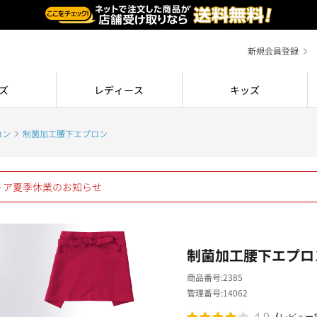
新規会員登録
ズ
レディース
キッズ
ロン
制菌加工腰下エプロン
ストア夏季休業のお知らせ
制菌加工腰下エプロ
商品番号
2385
管理番号
14062
（
4.0
レビュー