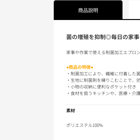
商品説明
菌の増殖を抑制◎毎日の家事
家事や作業で使える制菌加工エプロ
●商品の特徴●
・制菌加工により、繊維に付着した
・生地に制菌剤を練りこむことで、
・小物の収納に便利なポケット付き
・食材を扱うキッチンや、医療・介
素材
ポリエステル100%