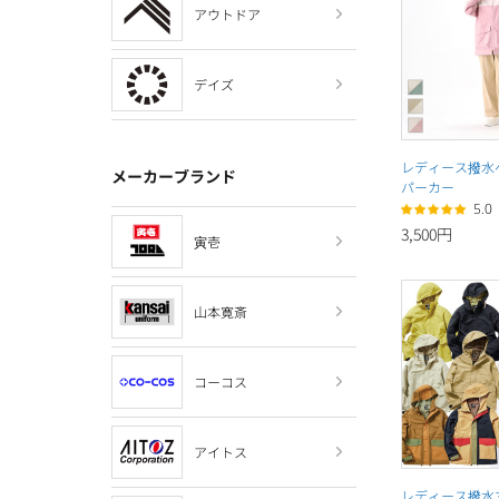
アウトドア
デイズ
レディース撥水
メーカーブランド
パーカー
5.0
3,500円
寅壱
山本寛斎
コーコス
アイトス
レディース撥水