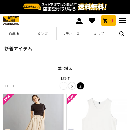
0
作業服
メンズ
レディース
キッズ
新着アイテム
並べ替え
152
件
1
2
3