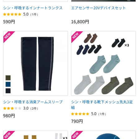
シン・呼吸するインナートランクス
エアセンサー20Vデバイスセット
5.0
（1件）
590円
16,800円
シン・呼吸する消臭アームスリーブ
シン・呼吸する靴下メッシュ先丸3足
組
3.0
（2件）
5.0
（1件）
980円
790円