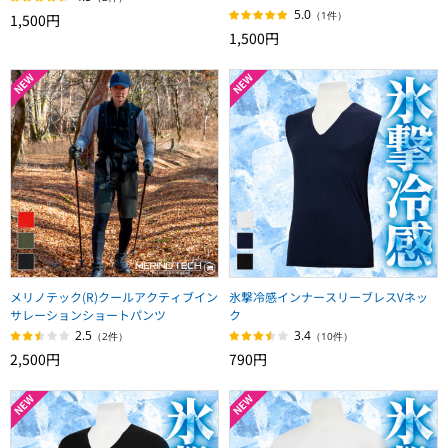
5.0
（1件）
1,500円
1,500円
メリノテック(R)クールアクティブイン
氷撃冷感インナースリーブレスVネッ
サレーションショートパンツ
ク
2.5
3.4
（2件）
（10件）
2,500円
790円