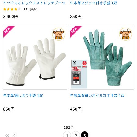
ミツウマオレックスストレッチブーツ
牛本革マジック付き手袋 1双
3.8
（6件）
3,900円
850円
牛本革裾しぼり手袋 1双
牛床革背縫いオイル加工手袋 1双
850円
450円
152
件
1
2
3