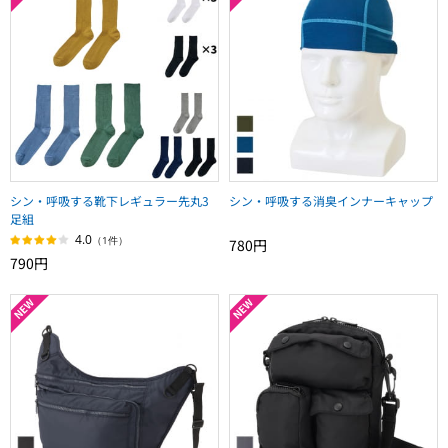
シン・呼吸する靴下レギュラー先丸3
シン・呼吸する消臭インナーキャップ
足組
4.0
（1件）
780円
790円