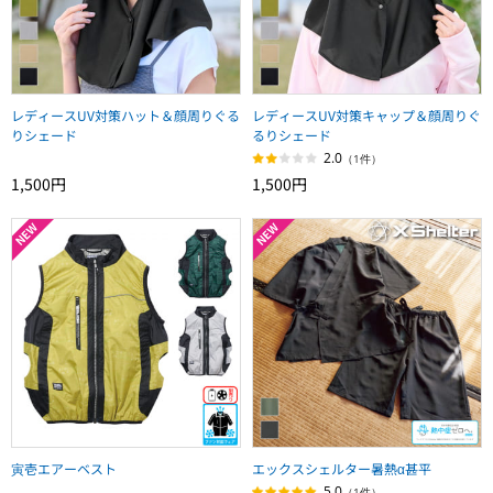
レディースUV対策ハット＆顔周りぐる
レディースUV対策キャップ＆顔周りぐ
りシェード
るりシェード
2.0
（1件）
1,500円
1,500円
寅壱エアーベスト
エックスシェルター暑熱α甚平
5.0
（1件）