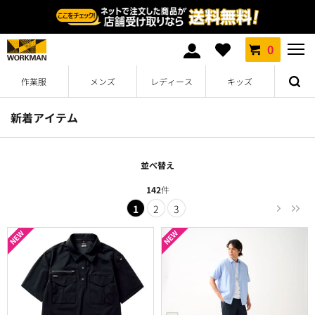
0
作業服
メンズ
レディース
キッズ
新着アイテム
並べ替え
142
件
1
2
3