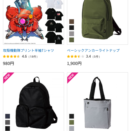
攻殻機動隊プリント半袖Tシャツ
ベーシックアンカーライトナップ
4.6
3.4
（18件）
（5件）
980円
1,900円