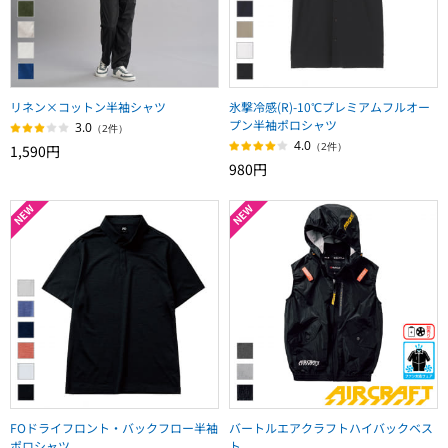
リネン×コットン半袖シャツ
氷撃冷感(R)-10℃プレミアムフルオー
プン半袖ポロシャツ
3.0
（2件）
4.0
（2件）
1,590円
980円
FOドライフロント・バックフロー半袖
バートルエアクラフトハイバックベス
ポロシャツ
ト