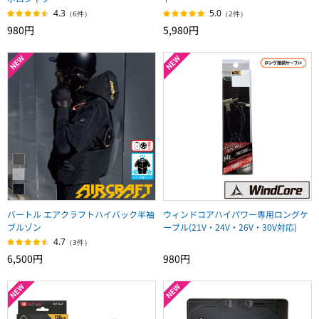
4.3
5.0
（6件）
（2件）
980円
5,980円
バートル エアクラフトハイバック半袖
ウィンドコアハイパワー専用ロングケ
ブルゾン
ーブル(21V・24V・26V・30V対応)
4.7
（3件）
6,500円
980円