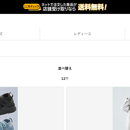
ズ
レディース
並べ替え
12
件