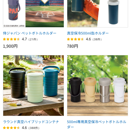
侍ジャパン ペットボトルホルダー
真空保冷500ml缶ホルダー
4.7
4.6
（21件）
（38件）
1,900円
780円
ラウンド真空ハイブリッドコンテナ
500ml専用真空保冷ペットボトルホル
ダー
4.6
（388件）