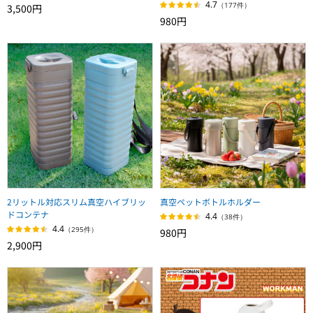
4.7
（177件）
3,500円
980円
2リットル対応スリム真空ハイブリッ
真空ペットボトルホルダー
ドコンテナ
4.4
（38件）
4.4
（295件）
980円
2,900円