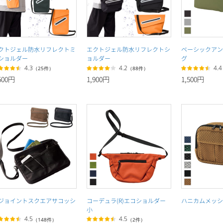
クトジェル防水リフレクトミ
エクトジェル防水リフレクトシ
ベーシックアン
ショルダー
ョルダー
グ
4.3
4.2
4.4
（25件）
（88件）
500円
1,900円
1,500円
ジョイントスクエアサコッシ
コーデュラ(R)エコショルダー
ハニカムメッシ
小
4.5
4.5
（148件）
（2件）