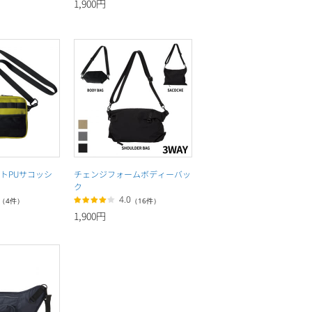
1,900円
トPUサコッシ
チェンジフォームボディーバッ
ク
4.0
（4件）
（16件）
1,900円