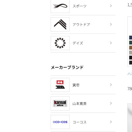
1,
スポーツ
アウトドア
デイズ
メーカーブランド
ハ
寅壱
7
山本寛斎
コーコス