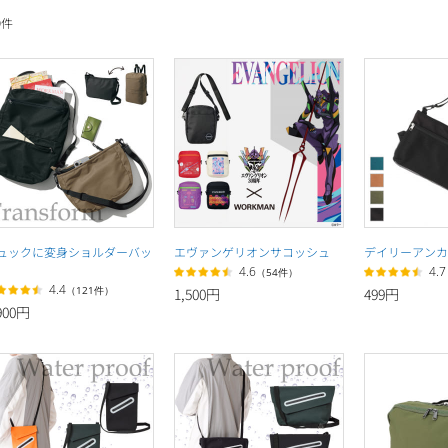
9
件
ュックに変身ショルダーバッ
エヴァンゲリオンサコッシュ
デイリーアンカ
4.6
4.7
（54件）
4.4
（121件）
1,500円
499円
900円