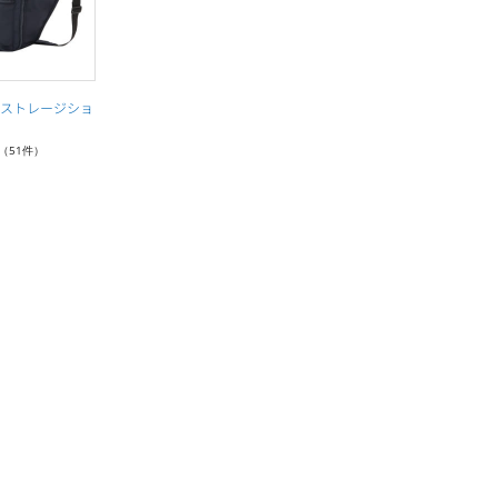
ストレージショ
（51件）