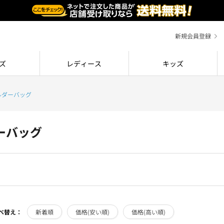
新規会員登録
ズ
レディース
キッズ
ルダーバッグ
ーバッグ
べ替え：
新着順
価格(安い順)
価格(高い順)