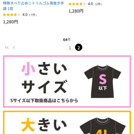
特殊すべり止めニトリルゴム背抜き手
4.0
（2件）
袋 1双
1,280円
4.0
（1件）
1,280円
64
件
1
2