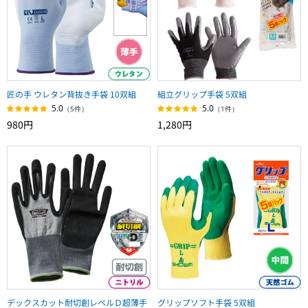
匠の手 ウレタン背抜き手袋 10双組
組立グリップ手袋 5双組
5.0
5.0
（5件）
（1件）
980円
1,280円
デックスカット耐切創レベルＤ超薄手
グリップソフト手袋 5双組