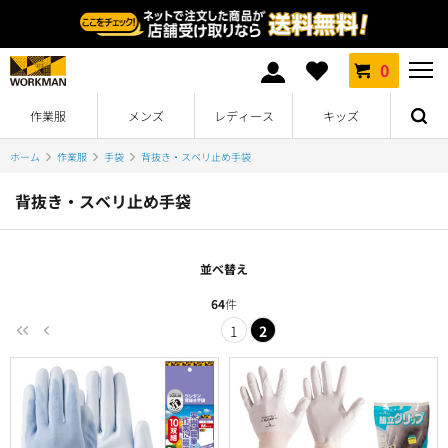
0
作業服
メンズ
レディース
キッズ
ホーム
作業服
手袋
背抜き・スベリ止め手袋
背抜き・スベリ止め手袋
並べ替え
64
件
1
2