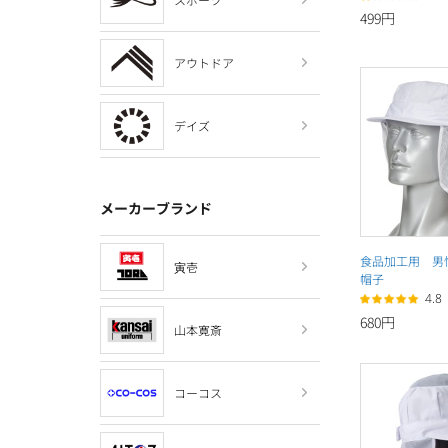
499円
アウトドア
デイズ
メーカーブランド
食品加工用 男
寅壱
帽子
4.8
680円
山本寛斎
コーコス