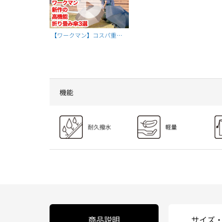
【ワークマン】コスパ重
視！遮熱遮光！軽量＆コン
パクト！選べる折り畳み傘
の新作3選を紹介
機能
商品説明
サイズ